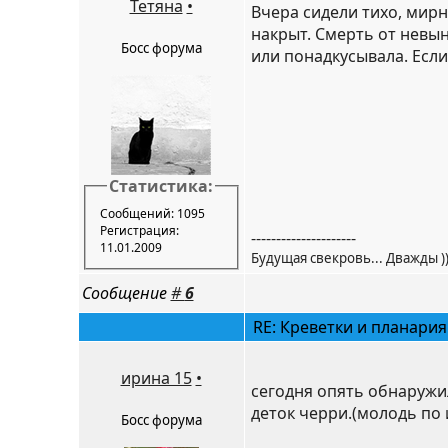
Тетяна
•
Вчера сидели тихо, мирно
накрыт. Смерть от невын
Босс форума
или понадкусывала. Если 
Статистика:
Сообщений: 1095
Регистрация:
---------------------
11.01.2009
Будущая свекровь... Дважды ))
Сообщение
#
6
RE: Креветки и планария
ирина 15
•
сегодня опять обнаружил
деток черри.(молодь по 
Босс форума