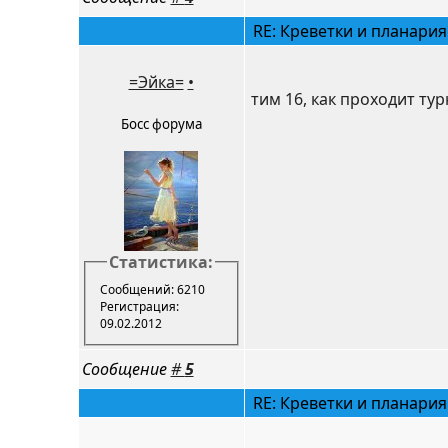
RE: Креветки и планария
=Эйка=
•
тим 16, как проходит ту
Босс форума
Статистика:
Сообщений: 6210
Регистрация:
09.02.2012
Сообщение
#
5
RE: Креветки и планария