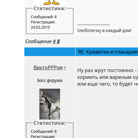
Статистика:
Сообщений: 8
Регистрация:
---------------------
24.02.2010
Хлебопечку в каждый дом!
Сообщение
#
8
RE: Креветки и планария
ВиктоРРРия
•
Ну раз жрут постоянно -
кормить или вареным од
Босс форума
или еще чего, то будет ч
Статистика:
Сообщений: 8
Регистрация: