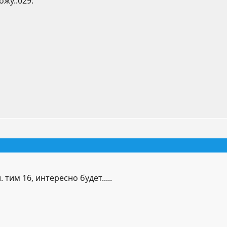
жу.:029:
 тим 16, интересно будет.....