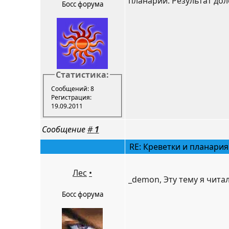
планарии. Результат доло
Босс форума
Статистика:
Сообщений: 8
Регистрация:
19.09.2011
Сообщение
#
1
RE: Креветки и планария
Лес
•
_demon, Эту тему я читал.
Босс форума