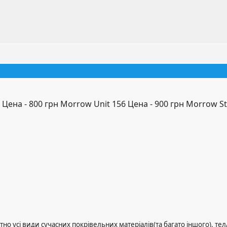
Цена - 800 грн Morrow Unit 156 Цена - 900 грн Morrow St
тно усі види сучасних покрівельних матеріалів(та багато іншого). тел/