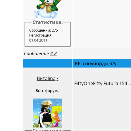
Статистика:
Сообщений: 275
Регистрация:
01.04.2011
Сообщение
#
2
RE: сноуборды б/у
Витаlina
•
FiftyOneFifty Futura 154
Босс форума
Статистика: