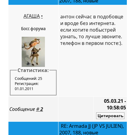
2007, 188, новые
АГАША
•
антон сейчас в подобовце
и вроде без интернета.
Босс форума
если хотите побыстрей
узнать, то лучше звоните.
телефон в первом посте:).
Статистика:
Сообщений: 25
Регистрация:
01.01.2011
05.03.21 -
10:58:05
Сообщение
#
2
RE: Armada JJ (JP VS JULIEN),
2007, 188, новые