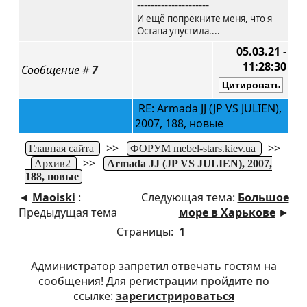
---------------------
И ещё попрекните меня, что я
Остапа упустила....
05.03.21 -
11:28:30
Сообщение
#
7
RE: Armada JJ (JP VS JULIEN),
2007, 188, новые
>>
>>
Главная сайта
ФОРУМ mebel-stars.kiev.ua
>>
Архив2
Armada JJ (JP VS JULIEN), 2007,
188, новые
◄
Maoiski
:
Следующая тема:
Большое
Предыдущая тема
море в Харькове
►
Страницы:
1
Администратор запретил отвечать гостям на
сообщения! Для регистрации пройдите по
ссылке:
зарегистрироваться