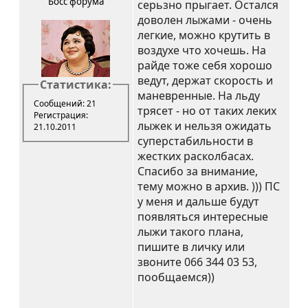
Босс форума
серьзно прыгает. Остался
доволен лыжами - очень
легкие, можно крутить в
воздухе что хочешь. На
райде тоже себя хорошо
ведут, держат скорость и
Статистика:
маневренные. На льду
Сообщений: 21
трясет - но от таких леких
Регистрация:
лыжек и нельзя ожидать
21.10.2011
суперстабильности в
жестких расколбасах.
Спасибо за внимание,
тему можно в архив. ))) ПС
у меня и дальше будут
появляться интересные
лыжи такого плана,
пишите в личку или
звоните 066 344 03 53,
пообщаемся))