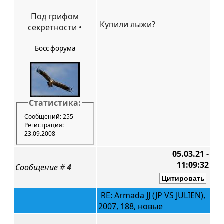
Под грифом
Купили лыжи?
секретности
•
Босс форума
Статистика:
Сообщений: 255
Регистрация:
23.09.2008
05.03.21 -
11:09:32
Сообщение
#
4
RE: Armada JJ (JP VS JULIEN),
2007, 188, новые