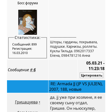
Босс форума
---------------------
Статистика:
Шторы, гардины, покрывала,
Сообщений: 899
подушки. Карнизы, роллеты.
Регистрация:
Куклы Тильда. 0962017337
16.03.2010
Елена, 0984781216 Анна
05.03.21 -
11:23:18
Сообщение
#
6
RE: Armada JJ (JP VS JULIEN),
2007, 188, новые
да, jj уже при хозяине, я ее
Грицацуева
•
своему сыну отдал,
Гришке. Он ньюскулер,