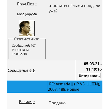
Брэд Пит
•
отзовитесь! лыжи продали
уже?
Босс форума
Статистика:
Сообщений: 707
Регистрация:
15.03.2010
05.03.21 -
11:19:16
Сообщение
#
5
RE: Armada JJ (JP VS JULIEN),
2007, 188, новые
Василя
•
Продано