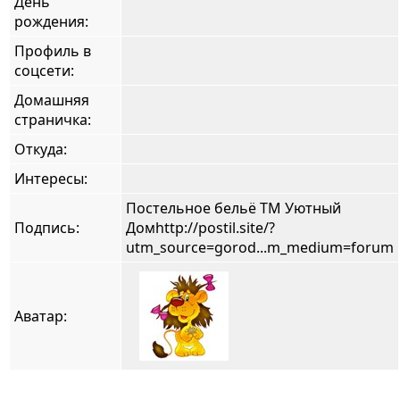
День
рождения:
Профиль в
соцсети:
Домашняя
страничка:
Откуда
:
Интересы:
Постельное бельё ТМ Уютный
Подпись:
Домhttp://postil.site/?
utm_source=gorod...m_medium=forum
Аватар: