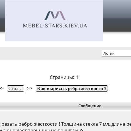
Страницы:
1
>>
>>
Столы
Как вырезать ребра жесткости ?
Сообщение
вырезать ребро жесткости ! Толщина стекла 7 мл.,длина 
у,а оно дает трещины не по шву.SOS