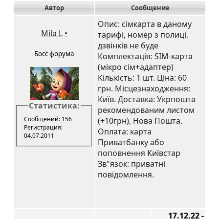
Автор
Сообщение
Опис: сімкарта в даному
Mila L
•
тарифі, номер з полиці,
дзвінків не буде
Босс форума
Комплектація: SIM-карта
(мікро сім+адаптер)
Кількість: 1 шт. Ціна: 60
грн. Місцезнаходження:
Київ. Доставка: Укрпошта
Статистика:
рекомендованим листом
Сообщений: 156
(+10грн), Нова Пошта.
Регистрация:
Оплата: карта
04.07.2011
Приватбанку або
поповнення Київстар
Зв"язок: приватні
повідомлення.
17.12.22 -