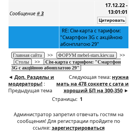
17.12.22 -
13:01:01
Сообщение
#
3
RE: Сім-карта с тарифом:
"Смартфон 3G с акційною
абонплатою 29"
>>
>>
Главная сайта
ФОРУМ mebel-stars.kiev.ua
>>
Столы
Сім-карта с тарифом: "Смартфон
3G с акційною абонплатою 29"
◄
Доп. Разделы и
Следующая тема:
нужна
модераторы!
:
мать на 478 соккете с сата и
Предыдущая тема
хороший БП на 300-350
►
Страницы:
1
Администратор запретил отвечать гостям на
сообщения! Для регистрации пройдите по
ссылке:
зарегистрироваться