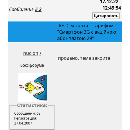
17.12.22 -
12:49:54
Сообщение
#
2
RE: Сім-карта с тарифом:
"Смартфон 3G с акційною
абонплатою 29"
nuclon
•
продано, тема закрита
Босс форума
Статистика:
Сообщений: 68
Регистрация:
27.04.2007