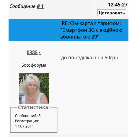
12:45:27
Сообщение
#
1
RE: Сім-карта с тарифом:
"Смартфон 3G с акційною
абонплатою 29"
li888
•
до понеділка ціна 50грн
Босс форума
Статистика:
Сообщений: 8
Регистрация:
17.07.2011