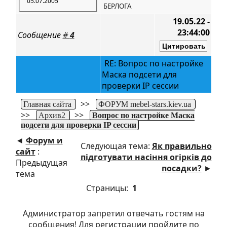
05.07.2005
БЕРЛОГА
19.05.22 -
23:44:00
Сообщение
#
4
RE: Вопрос по настройке
Маска подсети для
проверки IP сессии
>>
Главная сайта
ФОРУМ mebel-stars.kiev.ua
>>
>>
Архив2
Вопрос по настройке Маска
подсети для проверки IP сессии
◄
Форум и
Следующая тема:
Як правильно
сайт
:
підготувати насіння огірків до
Предыдущая
посадки?
►
тема
Страницы:
1
Администратор запретил отвечать гостям на
сообщения! Для регистрации пройдите по