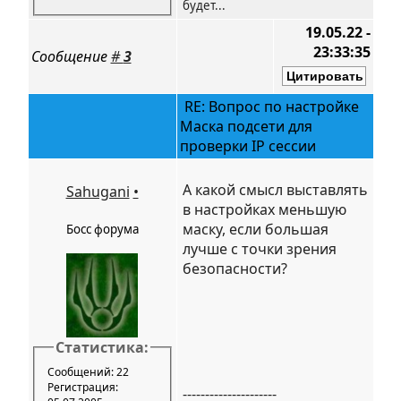
будет...
19.05.22 -
23:33:35
Сообщение
#
3
RE: Вопрос по настройке
Маска подсети для
проверки IP сессии
А какой смысл выставлять
Sahugani
•
в настройках меньшую
маску, если большая
Босс форума
лучше с точки зрения
безопасности?
Статистика:
Сообщений: 22
Регистрация:
---------------------