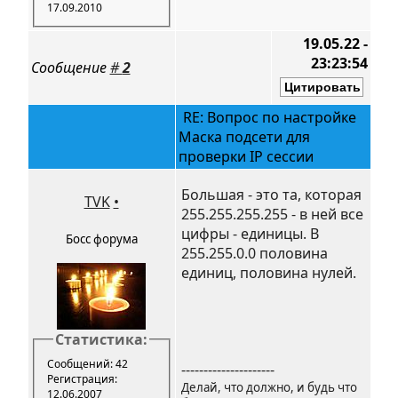
17.09.2010
19.05.22 -
23:23:54
Сообщение
#
2
RE: Вопрос по настройке
Маска подсети для
проверки IP сессии
Большая - это та, которая
TVK
•
255.255.255.255 - в ней все
цифры - единицы. В
Босс форума
255.255.0.0 половина
единиц, половина нулей.
Статистика:
Сообщений: 42
---------------------
Регистрация:
Делай, что должно, и будь что
12.06.2007