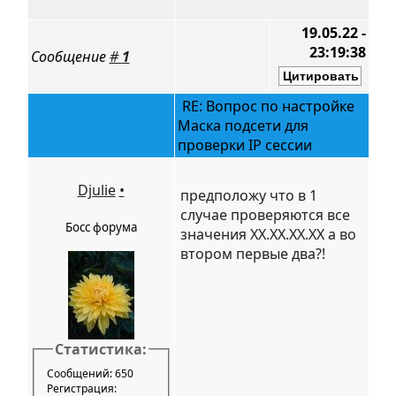
19.05.22 -
23:19:38
Сообщение
#
1
RE: Вопрос по настройке
Маска подсети для
проверки IP сессии
Djulie
•
предположу что в 1
случае проверяются все
Босс форума
значения XX.XX.XX.XX а во
втором первые два?!
Статистика:
Сообщений: 650
Регистрация: