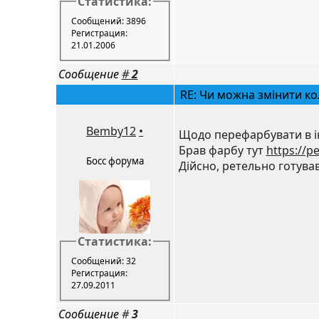
Статистика:
Сообщений: 3896
Регистрация:
21.01.2006
Сообщение
#
2
RE: Чи можна змінити ко
Bemby12
•
Щодо перефарбувати в ін
Брав фарбу тут
https://p
Босс форума
Дійсно, ретельно готува
Статистика:
Сообщений: 32
Регистрация:
27.09.2011
Сообщение
#
3