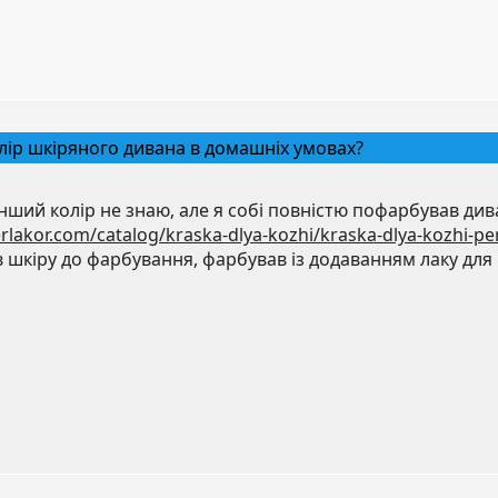
лір шкіряного дивана в домашніх умовах?
ший колір не знаю, але я собі повністю пофарбував див
erlakor.com/catalog/kraska-dlya-kozhi/kraska-dlya-kozhi-pe
в шкіру до фарбування, фарбував із додаванням лаку для 