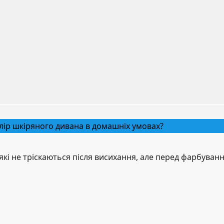
лір шкіряного дивана в домашніх умовах?
 які не тріскаються після висихання, але перед фарбуван