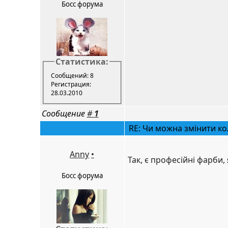
Босс форума
Статистика:
Сообщений: 8
Регистрация:
28.03.2010
Сообщение
#
1
RE: Чи можна змінити ко
Anny
•
Так, є професійні фарби,
Босс форума