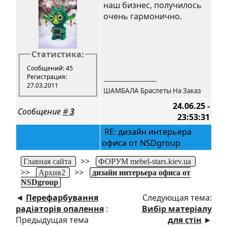
наш бизнес, получилось
очень гармонично.
Статистика:
Сообщений: 45
Регистрация:
---------------------
27.03.2011
ШАМБАЛА Браслеты На Заказ
24.06.25 -
Сообщение
#
3
23:53:31
RE: дизайн интерьера
офиса от NSDgroup
>>
Главная сайта
ФОРУМ mebel-stars.kiev.ua
>>
>>
Архив2
дизайн интерьера офиса от
NSDgroup
◄
Перефарбування
Следующая тема:
радіаторів опалення
:
Вибір матеріалу
Предыдущая тема
для стін
►