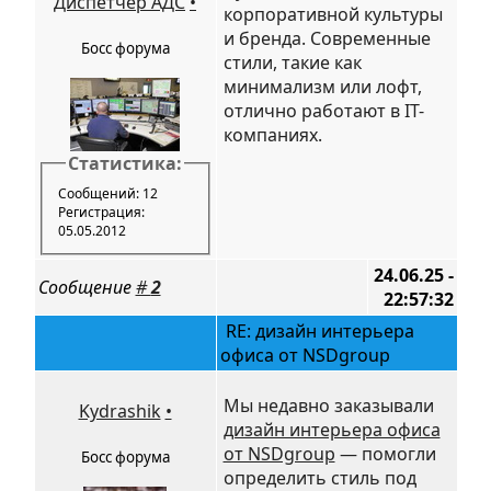
Диспетчер АДС
•
корпоративной культуры
и бренда. Современные
Босс форума
стили, такие как
минимализм или лофт,
отлично работают в IT-
компаниях.
Статистика:
Сообщений: 12
Регистрация:
05.05.2012
24.06.25 -
Сообщение
#
2
22:57:32
RE: дизайн интерьера
офиса от NSDgroup
Мы недавно заказывали
Kydrashik
•
дизайн интерьера офиса
от NSDgroup
— помогли
Босс форума
определить стиль под