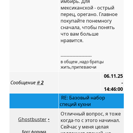
имбирь. Для
мексиканской - острый
перец, орегано. Главное
покупайте понемногу
сначала, чтобы понять
что вам больше
нравится.
---------------------
в общем ,надо братцы
жить,припеваючи
06.11.25
Сообщение
#
2
-
14:46:00
RE: Базовый набор
специй кухни
Отличный вопрос, я тоже
Ghostbuster
•
когда-то с этого начинал.
Сейчас у меня целая
Босс форума