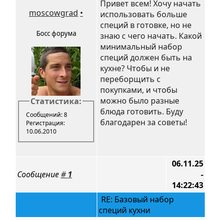
Привет всем! Хочу начать
moscowgrad
•
использовать больше
специй в готовке, но не
Босс форума
знаю с чего начать. Какой
минимальный набор
специй должен быть на
кухне? Чтобы и не
переборщить с
покупками, и чтобы
можно было разные
Статистика:
блюда готовить. Буду
Сообщений: 8
благодарен за советы!
Регистрация:
10.06.2010
06.11.25
Сообщение
#
1
-
14:22:43
RE: Базовый набор
специй кухни