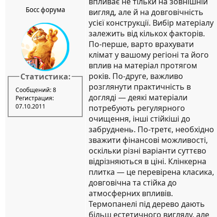
впливає не тільки на зовнішній
Босс форума
вигляд, але й на довговічність
усієї конструкції. Вибір матеріалу
залежить від кількох факторів.
По-перше, варто врахувати
клімат у вашому регіоні та його
вплив на матеріал протягом
років. По-друге, важливо
Статистика:
розглянути практичність в
Сообщений: 8
догляді — деякі матеріали
Регистрация:
07.10.2011
потребують регулярного
очищення, інші стійкіші до
забруднень. По-третє, необхідно
зважити фінансові можливості,
оскільки різні варіанти суттєво
відрізняються в ціні. Клінкерна
плитка — це перевірена класика,
довговічна та стійка до
атмосферних впливів.
Термопанелі під дерево дають
більш естетичного вигляду, але