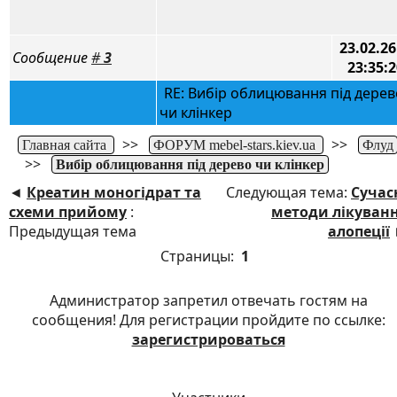
23.02.26
Сообщение
#
3
23:35:2
RE: Вибір облицювання під дерев
чи клінкер
>>
>>
Главная сайта
ФОРУМ mebel-stars.kiev.ua
Флуд
>>
Вибір облицювання під дерево чи клінкер
◄
Креатин моногідрат та
Следующая тема:
Сучас
схеми прийому
:
методи лікуван
Предыдущая тема
алопеції
Страницы:
1
Администратор запретил отвечать гостям на
сообщения! Для регистрации пройдите по ссылке:
зарегистрироваться