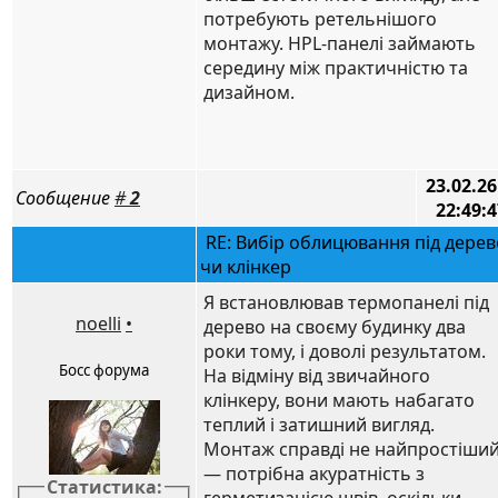
потребують ретельнішого
монтажу. HPL-панелі займають
середину між практичністю та
дизайном.
23.02.26
Сообщение
#
2
22:49:4
RE: Вибір облицювання під дерев
чи клінкер
Я встановлював термопанелі під
noelli
•
дерево на своєму будинку два
роки тому, і доволі результатом.
Босс форума
На відміну від звичайного
клінкеру, вони мають набагато
теплий і затишний вигляд.
Монтаж справді не найпростіши
— потрібна акуратність з
Статистика: