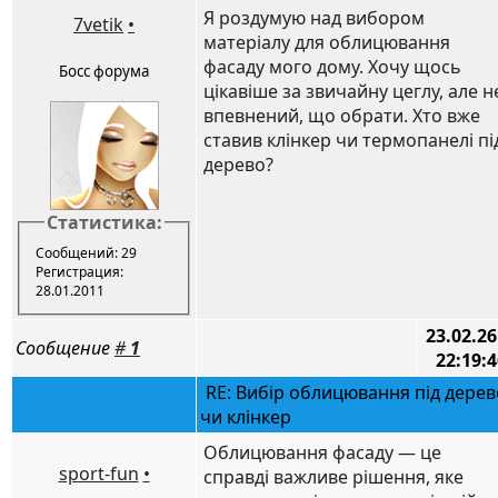
Я роздумую над вибором
7vetik
•
матеріалу для облицювання
фасаду мого дому. Хочу щось
Босс форума
цікавіше за звичайну цеглу, але н
впевнений, що обрати. Хто вже
ставив клінкер чи термопанелі пі
дерево?
Статистика:
Сообщений: 29
Регистрация:
28.01.2011
23.02.26
Сообщение
#
1
22:19:4
RE: Вибір облицювання під дерев
чи клінкер
Облицювання фасаду — це
sport-fun
•
справді важливе рішення, яке