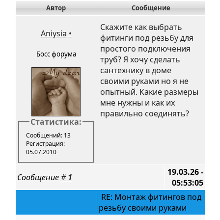
Автор
Сообщение
Скажите как выбрать
Aniysia
•
фитинги под резьбу для
простого подключения
Босс форума
труб? Я хочу сделать
сантехнику в доме
своими руками но я не
опытный. Какие размеры
мне нужны и как их
правильно соединять?
Статистика:
Сообщений: 13
Регистрация:
05.07.2010
19.03.26 -
Сообщение
#
1
05:53:05
RE: Монтаж фитингов под
резьбу своими руками