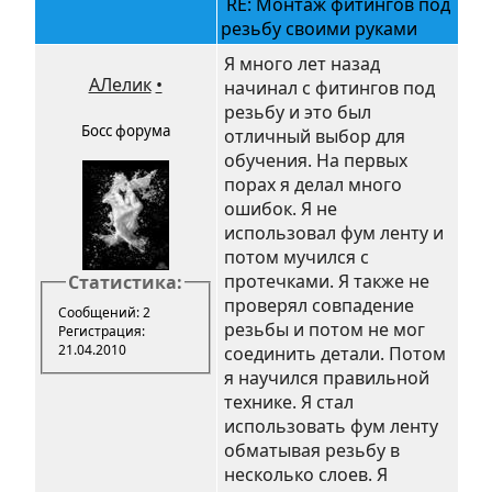
RE: Монтаж фитингов под
резьбу своими руками
Я много лет назад
АЛелик
•
начинал с фитингов под
резьбу и это был
Босс форума
отличный выбор для
обучения. На первых
порах я делал много
ошибок. Я не
использовал фум ленту и
потом мучился с
протечками. Я также не
Статистика:
проверял совпадение
Сообщений: 2
резьбы и потом не мог
Регистрация:
21.04.2010
соединить детали. Потом
я научился правильной
технике. Я стал
использовать фум ленту
обматывая резьбу в
несколько слоев. Я