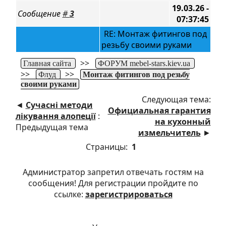
19.03.26 -
Сообщение
#
3
07:37:45
RE: Монтаж фитингов под
резьбу своими руками
>>
Главная сайта
ФОРУМ mebel-stars.kiev.ua
>>
>>
Флуд
Монтаж фитингов под резьбу
своими руками
Следующая тема:
◄
Сучасні методи
Официальная гарантия
лікування алопеції
:
на кухонный
Предыдущая тема
измельчитель
►
Страницы:
1
Администратор запретил отвечать гостям на
сообщения! Для регистрации пройдите по
ссылке:
зарегистрироваться