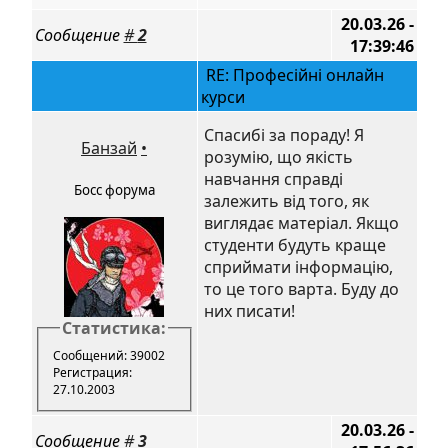
20.03.26 -
Сообщение
#
2
17:39:46
RE: Професійні онлайн
курси
Спасибі за пораду! Я
Банзай
•
розумію, що якість
навчання справді
Босс форума
залежить від того, як
виглядає матеріал. Якщо
студенти будуть краще
сприймати інформацію,
то це того варта. Буду до
них писати!
Статистика:
Сообщений: 39002
Регистрация:
27.10.2003
20.03.26 -
Сообщение
#
3