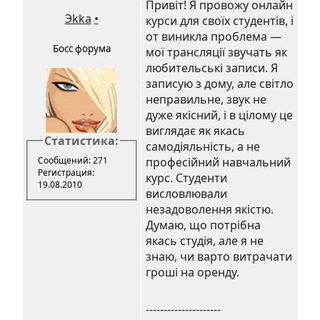
Привіт! Я провожу онлайн
Эkka
•
курси для своїх студентів, і
от виникла проблема —
Босс форума
мої трансляції звучать як
любительські записи. Я
записую з дому, але світло
неправильне, звук не
дуже якісний, і в цілому це
виглядає як якась
Статистика:
самодіяльність, а не
Сообщений: 271
професійний навчальний
Регистрация:
курс. Студенти
19.08.2010
висловлювали
незадоволення якістю.
Думаю, що потрібна
якась студія, але я не
знаю, чи варто витрачати
гроші на оренду.
---------------------