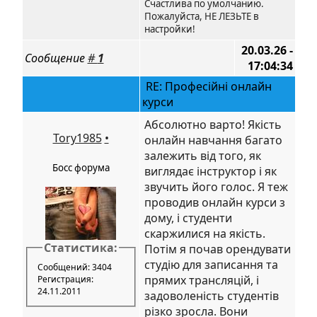
Счастлива по умолчанию.
Пожалуйста, НЕ ЛЕЗЬТЕ в
настройки!
20.03.26 -
Сообщение
#
1
17:04:34
RE: Професійні онлайн
курси
Абсолютно варто! Якість
Tory1985
•
онлайн навчання багато
залежить від того, як
Босс форума
виглядає інструктор і як
звучить його голос. Я теж
проводив онлайн курси з
дому, і студенти
скаржилися на якість.
Статистика:
Потім я почав орендувати
студію для записання та
Сообщений: 3404
прямих трансляцій, і
Регистрация:
24.11.2011
задоволеність студентів
різко зросла. Вони