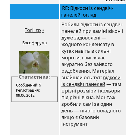
RE: Відкоси із сендвіч-
панелей: огляд
Робили відкоси із сендвіч-
Tori_zp
•
панелей при заміні вікон і
дуже задоволені —
Босс форума
жодного конденсату в
кутах навіть в сильні
морози, і виглядає
акуратно без зайвого
оздоблення. Матеріал
Статистика:
знайшли ось тут:
відкоси
із сендвіч панелей
— там
Сообщений: 9
є різні розміри і кольори
Регистрация:
09.06.2012
під різні вікна. Монтаж
зробили самі за один
день — нічого складного
якщо є базовий
інструмент.