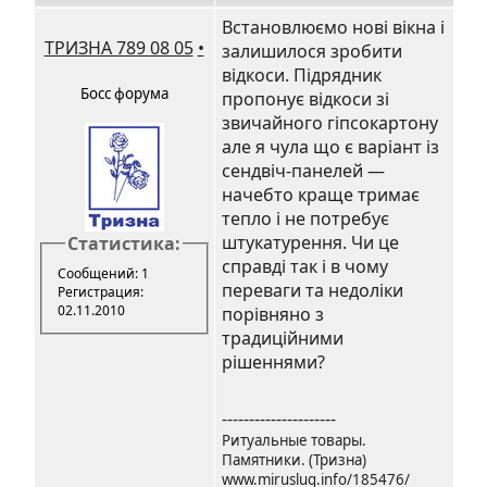
Встановлюємо нові вікна і
ТРИЗНА 789 08 05
•
залишилося зробити
відкоси. Підрядник
Босс форума
пропонує відкоси зі
звичайного гіпсокартону
але я чула що є варіант із
сендвіч-панелей —
начебто краще тримає
тепло і не потребує
штукатурення. Чи це
Статистика:
справді так і в чому
Сообщений: 1
переваги та недоліки
Регистрация:
02.11.2010
порівняно з
традиційними
рішеннями?
---------------------
Ритуальные товары.
Памятники. (Тризна)
www.miruslug.info/185476/