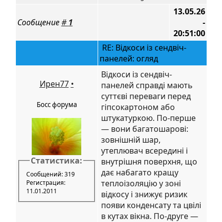
13.05.26
Сообщение
#
1
-
20:51:00
RE: Відкоси із сендвіч-
панелей: огляд
Відкоси із сендвіч-
Ирен77
•
панелей справді мають
суттєві переваги перед
Босс форума
гіпсокартоном або
штукатуркою. По-перше
— вони багатошарові:
зовнішній шар,
утеплювач всередині і
Статистика:
внутрішня поверхня, що
дає набагато кращу
Сообщений: 319
теплоізоляцію у зоні
Регистрация:
11.01.2011
відкосу і знижує ризик
появи конденсату та цвілі
в кутах вікна. По-друге —