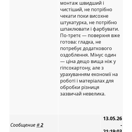
монтаж швидший і
чистіший, не потрібно
чекати поки висохне
штукатурка, не потрібно
шпаклювати і фарбувати.
По-третє — поверхня вже
готова: гладка, не
потребує додаткового
оздоблення. Мінус один
— ціна дещо вища ніж у
гіпсокартону, але з
урахуванням економії на
роботі і матеріалах для
обробки різниця
зазвичай невелика.
13.05.26
Сообщение
#
2
-
21:19:03