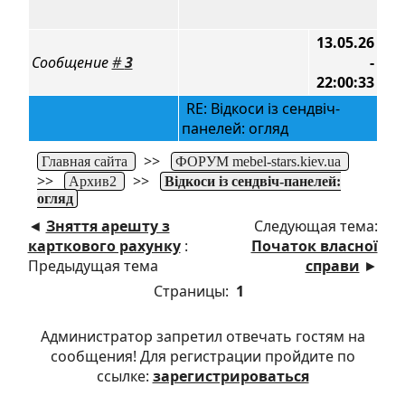
13.05.26
Сообщение
#
3
-
22:00:33
RE: Відкоси із сендвіч-
панелей: огляд
>>
Главная сайта
ФОРУМ mebel-stars.kiev.ua
>>
>>
Архив2
Відкоси із сендвіч-панелей:
огляд
◄
Зняття арешту з
Следующая тема:
карткового рахунку
:
Початок власної
Предыдущая тема
справи
►
Страницы:
1
Администратор запретил отвечать гостям на
сообщения! Для регистрации пройдите по
ссылке:
зарегистрироваться